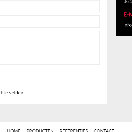
06 
E-
inf
ichte velden
HOME
PRODUCTEN
REFERENTIES
CONTACT