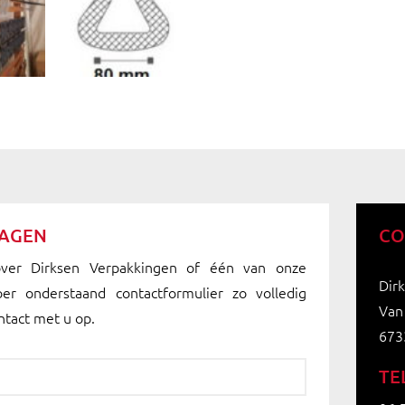
RAGEN
CO
over Dirksen Verpakkingen of één van onze
Dir
oer onderstaand contactformulier zo volledig
Van
ntact met u op.
673
TE