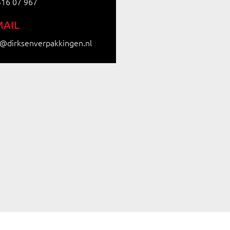
516 07 967
MAIL
o@dirksenverpakkingen.nl