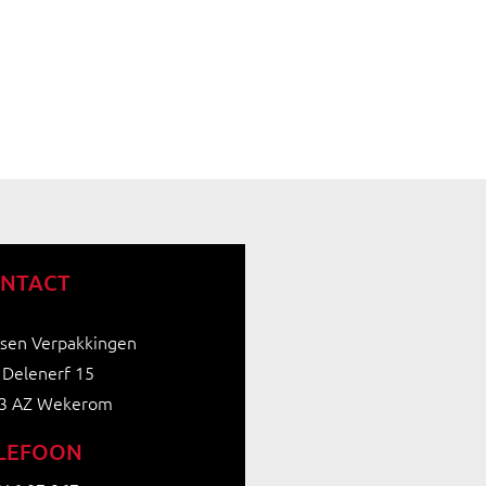
NTACT
ksen Verpakkingen
 Delenerf 15
3 AZ Wekerom
LEFOON