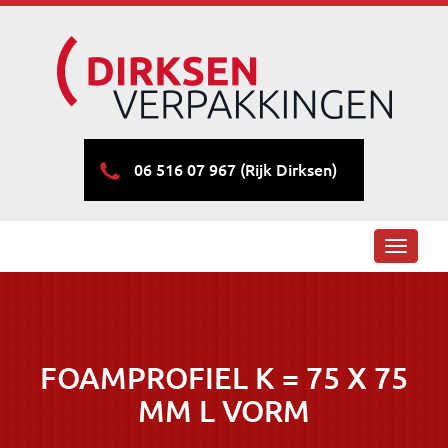
06 516 07 967 (Rijk Dirksen)
Toggle
navigati
FOAMPROFIEL K = 75 X 75
MM L VORM