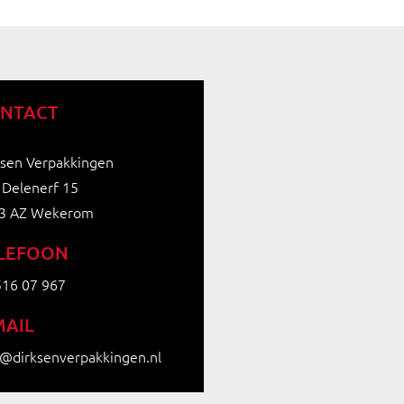
NTACT
ksen Verpakkingen
 Delenerf 15
3 AZ Wekerom
LEFOON
516 07 967
MAIL
o@dirksenverpakkingen.nl