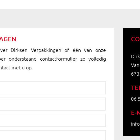
RAGEN
CO
over Dirksen Verpakkingen of één van onze
Dir
oer onderstaand contactformulier zo volledig
Van
ntact met u op.
673
TE
06 
E-
inf